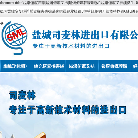
document.title='鎰熸俯鑹茬矇|鎰熸俯鑹叉祮|鎰熸俯鑹茬矇鍘傚|鎰熸俯鑹叉祮鍘傚
娆㈣繋鍏変复鐩愬煄鍙搁害鏋楄繘鍑哄彛鏈夐檺鍏徃锛屼笓娉ㄤ簬楂樻柊鎶€鏈潗
�
缃戠珯棣栭〉
鍏充簬鍙搁害鏋
鎰熸俯鑹叉祮
鎰熸俯鑹茬矇
鏂
�