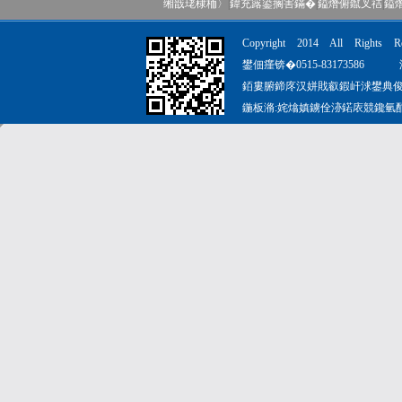
缃戠珯棣栭〉
|
鍏充簬鍙搁害鏋�
|
鎰熸俯鑹叉祮
|
鎰
Copyright 2014 All R
鐢佃瘽锛�0515-83173586 浼
銆婁腑鍗庝汉姘戝叡鍜屽浗鐢典俊涓庝
鍦板潃:姹熻嫃鐪佺洂鍩庡競鑱氫酣璺