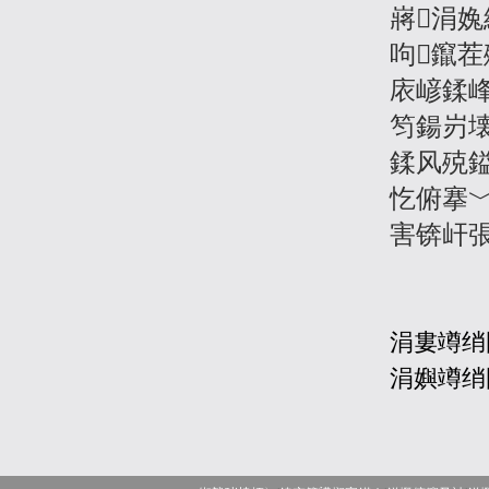
嶈涓
呴鑹
庡嵃鍒
笉鍚岃
鍒风殑
忔俯搴
害锛屽
涓婁竴绡
涓嬩竴绡