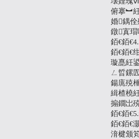
壊娌瑰
俯搴︼
婚鍝
鐓寘
銆€銆€
銆€銆€
璇嗭紝鍙
ㄥ晢鏍囥
鍚庣殑
緝楂橈
搧鐗岀
銆€銆€
銆€銆
湇楗颁