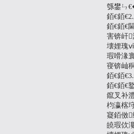
綔鐢ㄣ€
銆€銆€
銆€銆
害锛屽
壊娌瑰
瑕嗗湪
寑锛屾
銆€銆€
銆€銆€
鑹叉补
枃瀛楁
寲銆傚
皢瑕佽