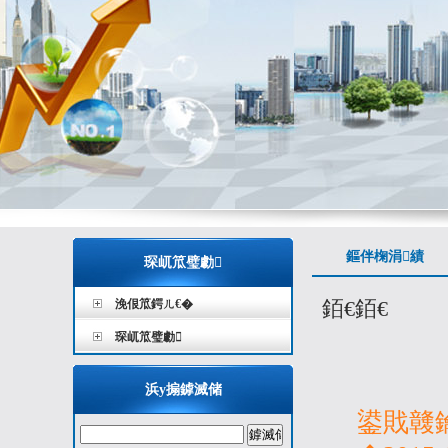
鏂伴椈涓績
琛屼笟璧勮
銆€銆€
浼佷笟鍔ㄦ€�
琛屼笟璧勮
浜у搧鎼滅储
鍙戝竷鑰