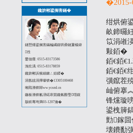
�2015-
鑱旂郴鍙搁害鏋�
绀烘俯
畝鍗曪
笖涓嶉
鐩愬煄鍙搁害鏋楄繘鍑哄彛鏈夐檺鍏
敤銆�
徃
鐢佃瘽: 0515-83173586
銆€銆€
浼犵湡: 0515-83178859
銆€銆
鑱旂郴浜猴細鏉ㄥ姞鍐�
彉鑹茬
涓氬姟涓撶嚎锛�13305100468
缃戝潃锛歸ww.ycsml.cn
屾俯搴
鍦板潃锛氱洂鍩庡競鑱氫酣璺嚖鍑
锋爣璇
版眹骞垮満03-1207瀹�
鍙栧簲
勯鎵
壊鐨勫